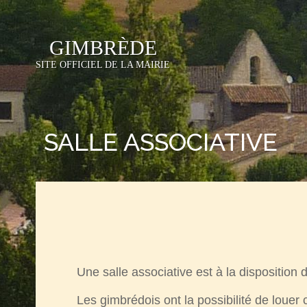
GIMBRÈDE
SITE OFFICIEL DE LA MAIRIE
laire
Manifestations
vice d'Aide à
Associations
icile
 potable
SALLE ASSOCIATIVE
chets
rts et Loisirs
Une salle associative est à la disposition
Les gimbrédois ont la possibilité de louer 