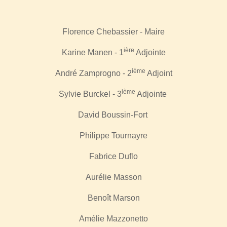
Florence Chebassier - Maire
ière
Karine Manen - 1
Adjointe
ième
André Zamprogno - 2
Adjoint
ième
Sylvie Burckel - 3
Adjointe
David Boussin-Fort
Philippe Tournayre
Fabrice
Duflo
Aurélie Masson
Benoît Marson
Amélie Mazzonetto