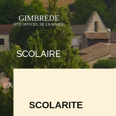
GIMBRÈDE
SITE OFFICIEL DE LA MAIRIE
laire
Manifestations
vice d'Aide à
Associations
icile
 potable
SCOLAIRE
chets
rts et Loisirs
SCOLARITE